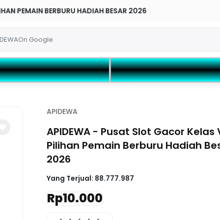
RBURU HADIAH BESAR 2026
APIDEWA
APIDEWA - Pusat Slot Gacor Kelas 
Pilihan Pemain Berburu Hadiah Be
2026
Yang Terjual:
88.777.987
Rp10.000