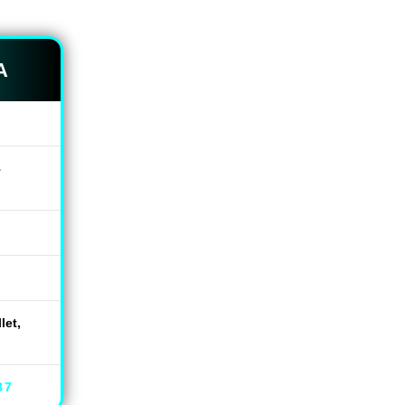
slot online gacor
slot terpercaya
A
slot gampang menang
link gacor
situs slot online
slot gacor hari
8
slot777 gacor
slot88 online
slot stabil
let,
87