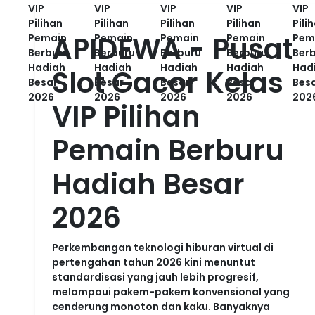
APIDEWA - Pusat
Slot Gacor Kelas
VIP Pilihan
Pemain Berburu
Hadiah Besar
2026
Perkembangan teknologi hiburan virtual di
pertengahan tahun 2026 kini menuntut
standardisasi yang jauh lebih progresif,
melampaui pakem-pakem konvensional yang
cenderung monoton dan kaku. Banyaknya